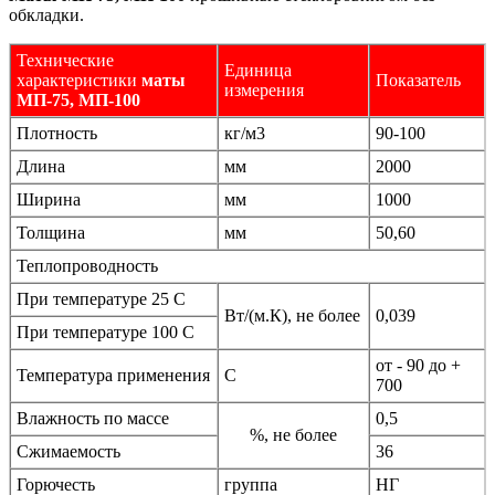
обкладки.
Технические
Единица
характеристики
маты
Показатель
измерения
МП-75, МП-100
Плотность
кг/м3
90-100
Длина
мм
2000
Ширина
мм
1000
Толщина
мм
50,60
Теплопроводность
При температуре 25 С
Вт/(м.К), не более
0,039
При температуре 100 С
от - 90 до +
Температура применения
С
700
Влажность по массе
0,5
%, не более
Сжимаемость
36
Горючесть
группа
НГ