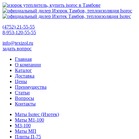
(4752) 21-55-55
8-953-120-55-55
info@texizol.ru
задать вопрос
Главная
О компании
Каталог
Доставка
Цены
Преимущества
Статьи
Вопросы
Контакты
Маты Isotec (Изотек)
Маты М1-100
М3-100
Маты МП
Плиты П-75