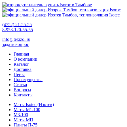
(4752) 21-55-55
8-953-120-55-55
info@texizol.ru
задать вопрос
Главная
О компании
Каталог
Доставка
Цены
Преимущества
Статьи
Вопросы
Контакты
Маты Isotec (Изотек)
Маты М1-100
М3-100
Маты МП
Плиты П-75